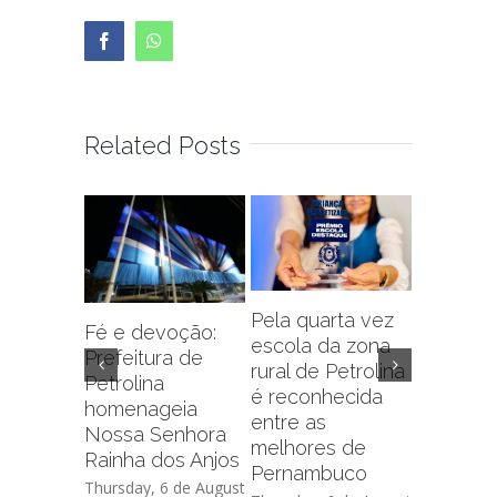
Facebook
WhatsApp
Related Posts
Pela quarta vez
Fé e devoção:
escola da zona
Prefeitu
Prefeitura de
rural de Petrolina
Petrolin
Petrolina
é reconhecida
capacit
homenageia
entre as
sobre f
Nossa Senhora
melhores de
administr
Rainha dos Anjos
Pernambuco
de crédi
Thursday, 6 de August