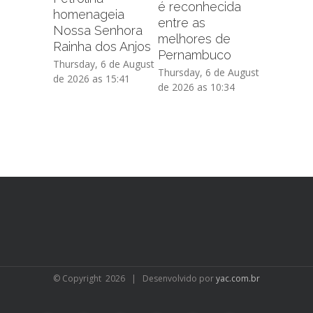
é reconhecida
capacit
homenageia
entre as
sobre f
Nossa Senhora
melhores de
administr
Rainha dos Anjos
Pernambuco
de crédi
Thursday, 6 de August
Thursday, 6 de August
Thursday, 
de 2026 as 15:41
de 2026 as 10:34
de 2026 as
© Copyright
2026 | Desenvolvido por
yac.com.br