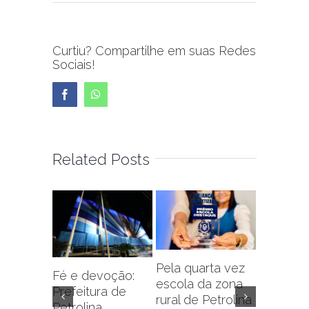
Curtiu? Compartilhe em suas Redes
Sociais!
Facebook
WhatsApp
Related Posts
Pela quarta vez
Fé e devoção:
escola da zona
Prefeitu
Prefeitura de
rural de Petrolina
Petrolin
Petrolina