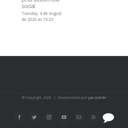
social
Tuesday, 4 de August
de 2026 as 15:23
© Copyright
2026 | Desenvolvido por
yac.com.br
SAC
Facebook
Twitter
Instagram
YouTube
Email
WhatsApp