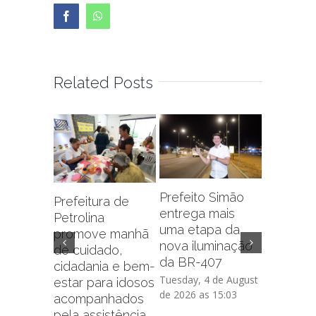
Facebook
WhatsApp
Related Posts
Inovaçã
serviço 
Prefeito Simão
Prefeitura de
cidadão:
entrega mais
Petrolina
ferrame
uma etapa da
promove manhã
digitais
nova iluminação
de cuidado,
simplific
da BR-407
cidadania e bem-
das pes
Tuesday, 4 de August
estar para idosos
de 2026 as 15:03
Tuesday, 2
acompanhados
2026 as 17
pela assistência